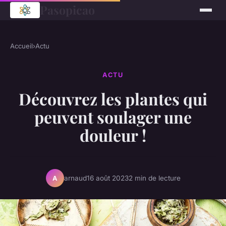
Pasopicao
Accueil
›
Actu
ACTU
Découvrez les plantes qui
peuvent soulager une
douleur !
arnaud
16 août 2023
2 min de lecture
A