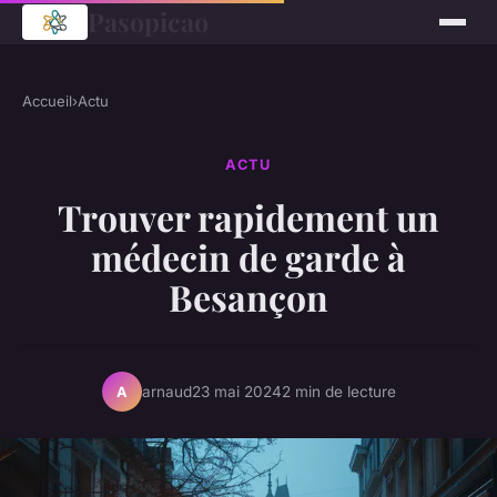
Pasopicao
Accueil
›
Actu
ACTU
Trouver rapidement un
médecin de garde à
Besançon
arnaud
23 mai 2024
2 min de lecture
A