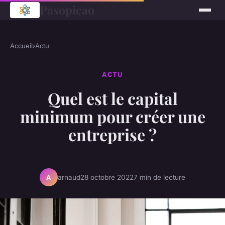
Pasopicao
Accueil
›
Actu
ACTU
Quel est le capital
minimum pour créer une
entreprise ?
arnaud
28 octobre 2022
7 min de lecture
A