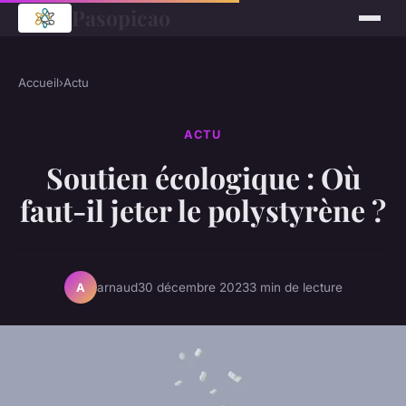
Pasopicao
Accueil
›
Actu
ACTU
Soutien écologique : Où
faut-il jeter le polystyrène ?
arnaud
30 décembre 2023
3 min de lecture
A