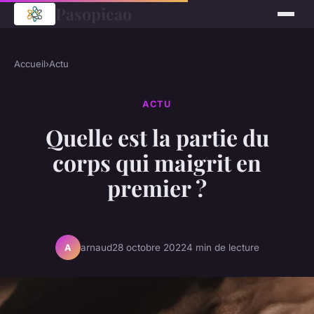
Pasopicao
Accueil
›
Actu
ACTU
Quelle est la partie du
corps qui maigrit en
premier ?
arnaud
28 octobre 2022
4 min de lecture
A