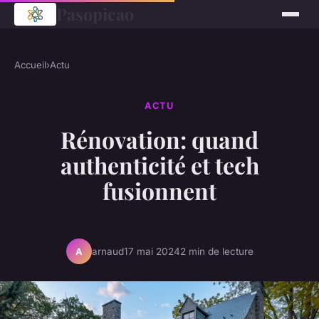
Pasopicao
Accueil
›
Actu
ACTU
Rénovation: quand
authenticité et tech
fusionnent
arnaud
17 mai 2024
2 min de lecture
A