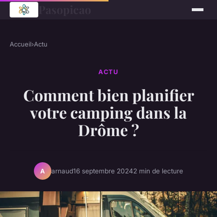
Pasopicao
Accueil
›
Actu
ACTU
Comment bien planifier
votre camping dans la
Drôme ?
arnaud
16 septembre 2024
2 min de lecture
A